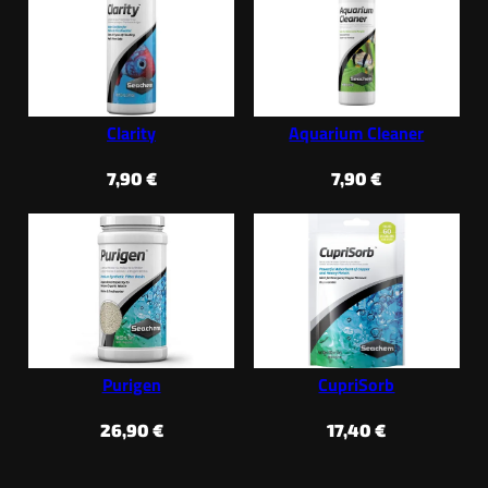
Clarity
Aquarium Cleaner
7,90
€
7,90
€
Purigen
CupriSorb
26,90
€
17,40
€