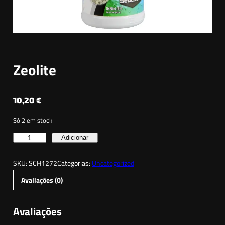
Zeolite
10,20
€
Só 2 em stock
Q
Adicionar
u
SKU:
SCH1272
Categorias:
Uncategorized
a
n
Avaliações (0)
t
i
Avaliações
d