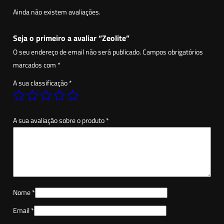
a
Ainda não existem avaliações.
d
e
Seja o primeiro a avaliar “Zeolite”
d
O seu endereço de email não será publicado.
Campos obrigatórios
e
marcados com
*
Z
A sua classificação
*
e
o
l
A sua avaliação sobre o produto
*
i
t
e
Nome
*
Email
*