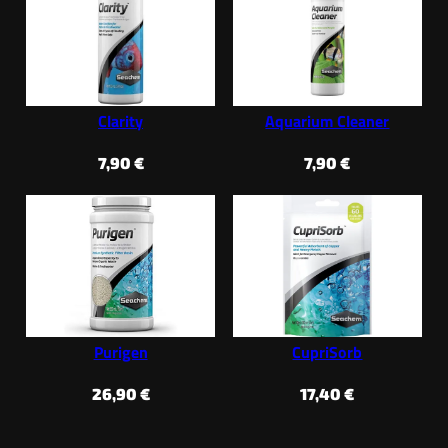
Clarity
Aquarium Cleaner
7,90
€
7,90
€
Purigen
CupriSorb
26,90
€
17,40
€