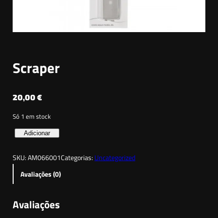
Scraper
20,00
€
Só 1 em stock
Q
Adicionar
u
SKU:
AM066001
Categorias:
Uncategorized
a
n
Avaliações (0)
t
i
Avaliações
d