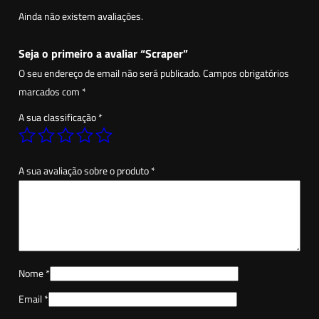
a
Ainda não existem avaliações.
d
e
Seja o primeiro a avaliar “Scraper”
d
O seu endereço de email não será publicado.
Campos obrigatórios
e
marcados com
*
S
A sua classificação
*
c
r
a
A sua avaliação sobre o produto
*
p
e
r
Nome
*
Email
*