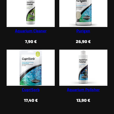
Aquarium Cleaner
Purigen
7,90
€
26,90
€
CupriSorb
Aquarium Polisher
17,40
€
13,90
€