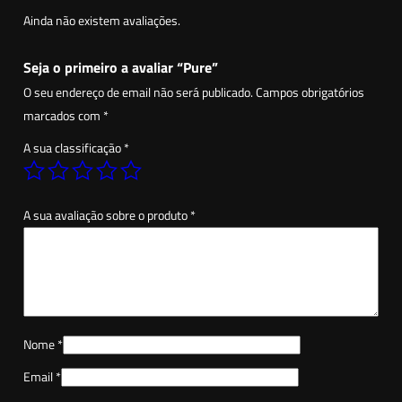
a
Ainda não existem avaliações.
d
e
Seja o primeiro a avaliar “Pure”
d
O seu endereço de email não será publicado.
Campos obrigatórios
e
marcados com
*
P
A sua classificação
*
u
r
e
A sua avaliação sobre o produto
*
Nome
*
Email
*