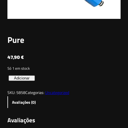
Pure
47,90
€
Só 1 em stock
Q
Adicionar
u
SKU:
5858
Categorias:
Uncategorized
a
n
Avaliações (0)
t
i
Avaliações
d