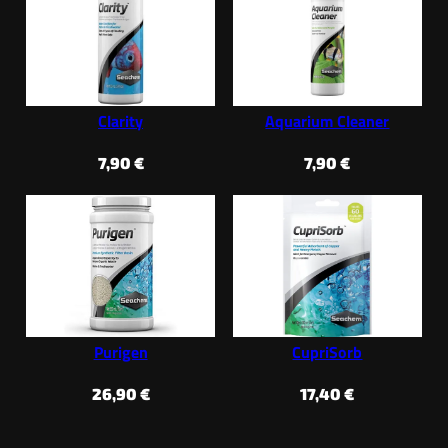
Clarity
Aquarium Cleaner
7,90
€
7,90
€
Purigen
CupriSorb
26,90
€
17,40
€