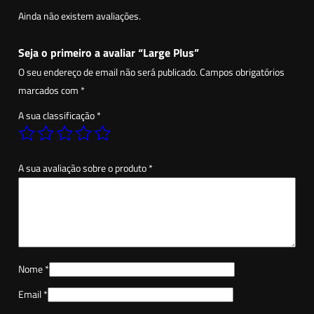
a
Ainda não existem avaliações.
d
e
Seja o primeiro a avaliar “Large Plus”
d
O seu endereço de email não será publicado.
Campos obrigatórios
e
marcados com
*
L
A sua classificação
*
a
r
g
A sua avaliação sobre o produto
*
e
P
l
u
s
Nome
*
Email
*