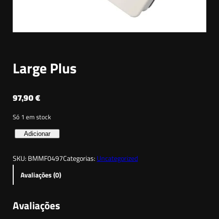
Large Plus
97,90
€
Só 1 em stock
Q
Adicionar
u
SKU:
BMMF0497
Categorias:
Uncategorized
a
n
Avaliações (0)
t
i
Avaliações
d