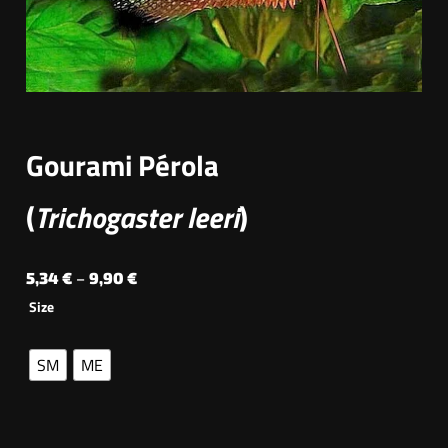
Gourami Pérola
(
Trichogaster leeri
)
P
5,34
€
–
9,90
€
Size
r
i
SM
ME
c
e
r