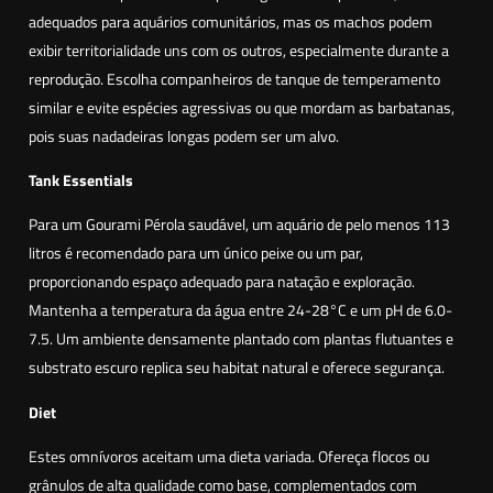
s
adequados para aquários comunitários, mas os machos podem
t
exibir territorialidade uns com os outros, especialmente durante a
e
reprodução. Escolha companheiros de tanque de temperamento
r
similar e evite espécies agressivas ou que mordam as barbatanas,
l
pois suas nadadeiras longas podem ser um alvo.
e
e
Tank Essentials
r
Para um Gourami Pérola saudável, um aquário de pelo menos 113
i
litros é recomendado para um único peixe ou um par,
)
proporcionando espaço adequado para natação e exploração.
Mantenha a temperatura da água entre 24-28°C e um pH de 6.0-
7.5. Um ambiente densamente plantado com plantas flutuantes e
substrato escuro replica seu habitat natural e oferece segurança.
Diet
Estes omnívoros aceitam uma dieta variada. Ofereça flocos ou
grânulos de alta qualidade como base, complementados com