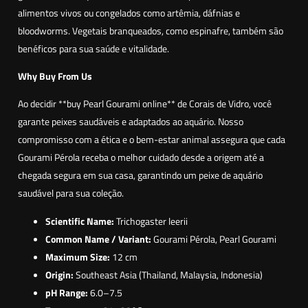
alimentos vivos ou congelados como artêmia, dáfnias e
bloodworms. Vegetais branqueados, como espinafre, também são
benéficos para sua saúde e vitalidade.
Why Buy From Us
Ao decidir **buy Pearl Gourami online** de Corais de Vidro, você
garante peixes saudáveis e adaptados ao aquário. Nosso
compromisso com a ética e o bem-estar animal assegura que cada
Gourami Pérola receba o melhor cuidado desde a origem até a
chegada segura em sua casa, garantindo um peixe de aquário
saudável para sua coleção.
Scientific Name:
Trichogaster leerii
Common Name / Variant:
Gourami Pérola, Pearl Gourami
Maximum Size:
12 cm
Origin:
Southeast Asia (Thailand, Malaysia, Indonesia)
pH Range:
6.0–7.5