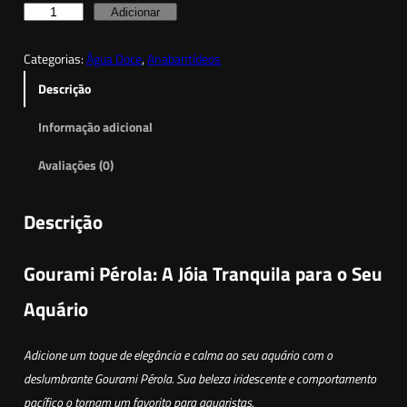
a
Q
Adicionar
n
u
g
Categorias:
Água Doce
, 
Anabantídeos
a
e
n
Descrição
t
:
Informação adicional
i
5
d
,
Avaliações (0)
a
3
d
4
Descrição
e
d
€
Gourami Pérola: A Jóia Tranquila para o Seu
e
t
G
Aquário
h
o
u
r
Adicione um toque de elegância e calma ao seu aquário com o
r
o
deslumbrante Gourami Pérola. Sua beleza iridescente e comportamento
a
u
pacífico o tornam um favorito para aquaristas.