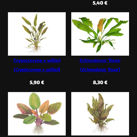
5,40
€
Cryptocoryne x willisii
Echinodorus ‘Rose’
(
Cryptocoryne x willisii
)
(
Echinodorus ‘Rose’
)
5,90
€
8,30
€