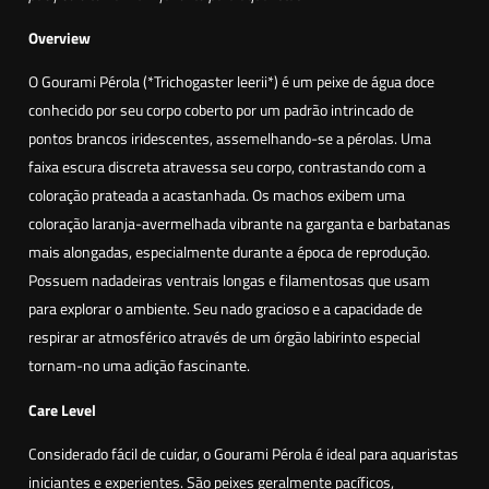
m
g
i
Overview
h
P
O Gourami Pérola (*Trichogaster leerii*) é um peixe de água doce
9
é
conhecido por seu corpo coberto por um padrão intrincado de
,
r
pontos brancos iridescentes, assemelhando-se a pérolas. Uma
9
o
faixa escura discreta atravessa seu corpo, contrastando com a
0
l
coloração prateada a acastanhada. Os machos exibem uma
a
coloração laranja-avermelhada vibrante na garganta e barbatanas
(
€
mais alongadas, especialmente durante a época de reprodução.
T
Possuem nadadeiras ventrais longas e filamentosas que usam
r
para explorar o ambiente. Seu nado gracioso e a capacidade de
i
respirar ar atmosférico através de um órgão labirinto especial
c
tornam-no uma adição fascinante.
h
o
Care Level
g
Considerado fácil de cuidar, o Gourami Pérola é ideal para aquaristas
a
iniciantes e experientes. São peixes geralmente pacíficos,