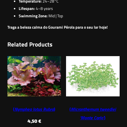
Temperature:
24–28°C
Lifespan:
4–8 years
Swimming Zone:
Mid | Top
Traga a beleza calma do Gourami Pérola para o seu lar hoje!
Related Products
(
Nymphea lotus Rubra
)
(
Micranthemum tweediei
‘Monte Carlo’
)
4,50
€