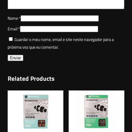
i
m
Nome
*
p
Email
*
+
O
Guardar o meu nome, email e site neste navegador para a
m
próxima vez que eu comentar.
e
g
a
-
Related Products
3