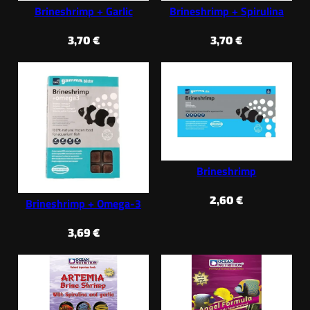
Brineshrimp + Garlic
Brineshrimp + Spirulina
3,70
€
3,70
€
Brineshrimp
2,60
€
Brineshrimp + Omega-3
3,69
€