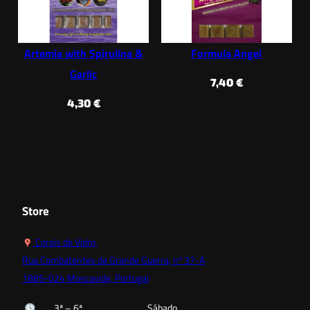
Artemia with Spirulina &
Formula Angel
Garlic
7,40
€
4,30
€
Store
Corais de Vidro,
Rua Combatentes da Grande Guerra, nº 37-A
1885-024 Moscavide, Portugal
3ª – 6ª
Sábado