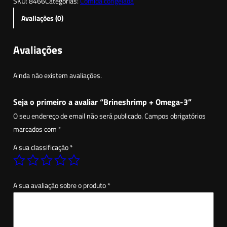
SKU:
8466
Categorias:
Comida congelada
a
n
Avaliações (0)
t
i
Avaliações
d
a
Ainda não existem avaliações.
d
e
Seja o primeiro a avaliar “Brineshrimp + Omega-3”
d
O seu endereço de email não será publicado.
Campos obrigatórios
e
marcados com
*
B
A sua classificação
*
r
i
n
A sua avaliação sobre o produto
*
e
s
h
r