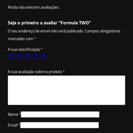
a
Ainda não existem avaliações.
d
e
Seja o primeiro a avaliar “Formula TWO”
d
O seu endereço de email não será publicado.
Campos obrigatórios
e
marcados com
*
F
A sua classificação
*
o
r
m
A sua avaliação sobre o produto
*
u
l
a
T
W
O
Nome
*
Email
*