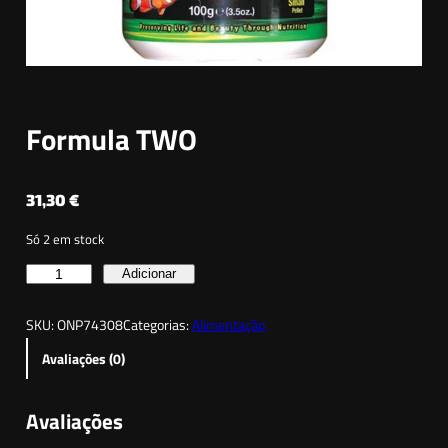
Formula TWO
31,30
€
Só 2 em stock
Q
Adicionar
u
SKU:
ONP74308
Categorias:
Alimentação
a
n
Avaliações (0)
t
i
Avaliações
d