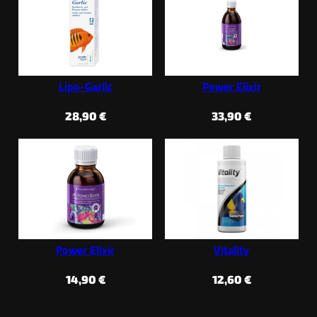
Lipo-Garlic
Power Elixir
28,90
€
33,90
€
Power Elixir
Vitality
14,90
€
12,60
€