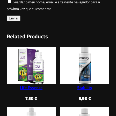
a
Guardar o meu nome, email e site neste navegador para a
n
próxima vez que eu comentar.
e
r
Related Products
Life Essence
Stability
7,50
€
5,90
€