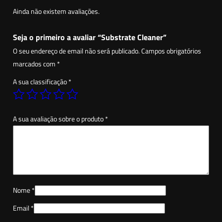
a
Ainda não existem avaliações.
d
e
Seja o primeiro a avaliar “Substrate Cleaner”
d
O seu endereço de email não será publicado.
Campos obrigatórios
e
marcados com
*
S
A sua classificação
*
u
b
s
A sua avaliação sobre o produto
*
t
r
a
t
e
C
Nome
*
l
Email
*
e