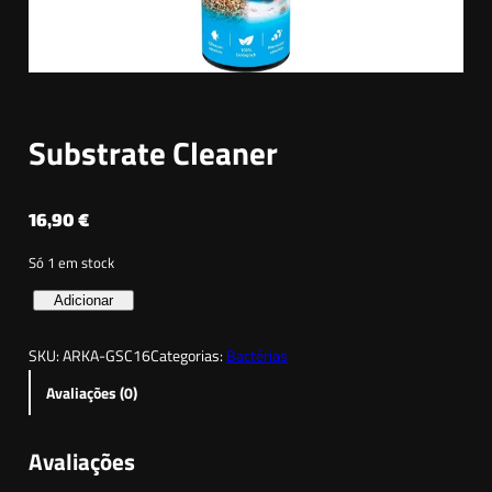
Substrate Cleaner
16,90
€
Só 1 em stock
Q
Adicionar
u
SKU:
ARKA-GSC16
Categorias:
Bactérias
a
n
Avaliações (0)
t
i
Avaliações
d