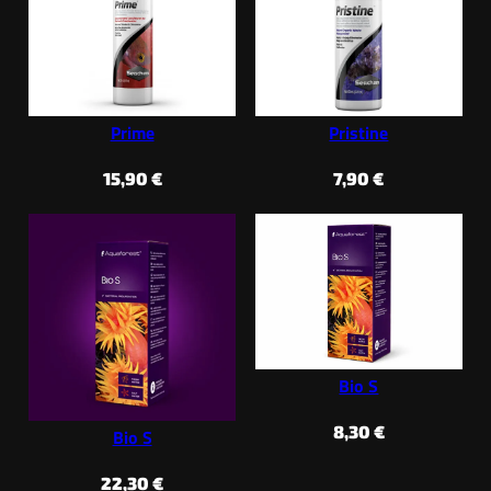
Prime
Pristine
15,90
€
7,90
€
Bio S
8,30
€
Bio S
22,30
€